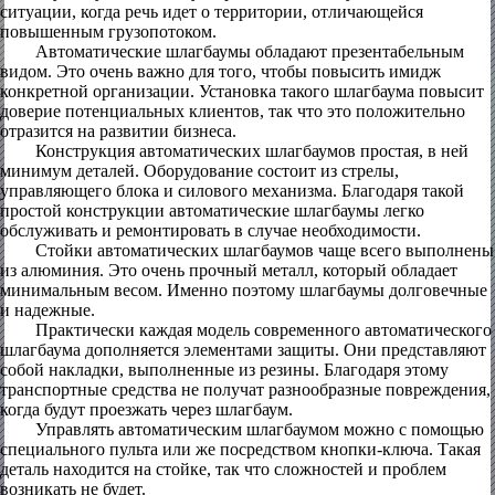
ситуации, когда речь идет о территории, отличающейся
повышенным грузопотоком.
Автоматические шлагбаумы обладают презентабельным
видом. Это очень важно для того, чтобы повысить имидж
конкретной организации. Установка такого шлагбаума повысит
доверие потенциальных клиентов, так что это положительно
отразится на развитии бизнеса.
Конструкция автоматических шлагбаумов простая, в ней
минимум деталей. Оборудование состоит из стрелы,
управляющего блока и силового механизма. Благодаря такой
простой конструкции автоматические шлагбаумы легко
обслуживать и ремонтировать в случае необходимости.
Стойки автоматических шлагбаумов чаще всего выполнены
из алюминия. Это очень прочный металл, который обладает
минимальным весом. Именно поэтому шлагбаумы долговечные
и надежные.
Практически каждая модель современного автоматического
шлагбаума дополняется элементами защиты. Они представляют
собой накладки, выполненные из резины. Благодаря этому
транспортные средства не получат разнообразные повреждения,
когда будут проезжать через шлагбаум.
Управлять автоматическим шлагбаумом можно с помощью
специального пульта или же посредством кнопки-ключа. Такая
деталь находится на стойке, так что сложностей и проблем
возникать не будет.