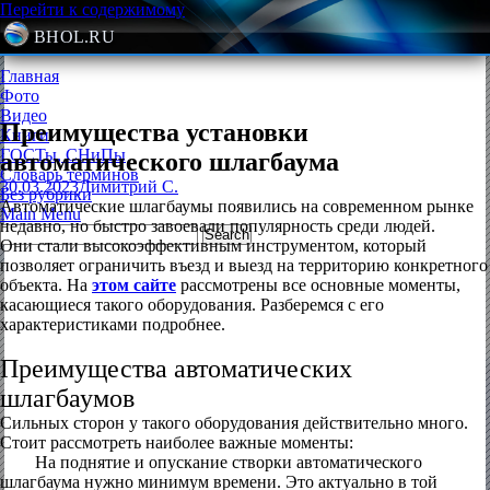
Перейти к содержимому
BHOL.RU
Главная
Фото
Видео
Преимущества установки
Книги
ГОСТы, СНиПы
автоматического шлагбаума
Словарь терминов
30.03.2023
Димитрий С.
Без рубрики
Автоматические шлагбаумы появились на современном рынке
Main Menu
недавно, но быстро завоевали популярность среди людей.
Они стали высокоэффективным инструментом, который
позволяет ограничить въезд и выезд на территорию конкретного
объекта. На
этом сайте
рассмотрены все основные моменты,
касающиеся такого оборудования. Разберемся с его
характеристиками подробнее.
Преимущества автоматических
шлагбаумов
Сильных сторон у такого оборудования действительно много.
Стоит рассмотреть наиболее важные моменты:
На поднятие и опускание створки автоматического
шлагбаума нужно минимум времени. Это актуально в той