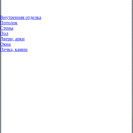
Внутренняя отделка
Потолок
Стены
Пол
Двери, арки
Окна
Печка, камин