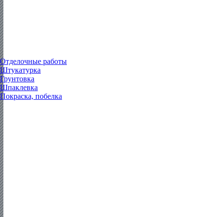
Отделочные работы
Штукатурка
Грунтовка
Шпаклевка
Покраска, побелка