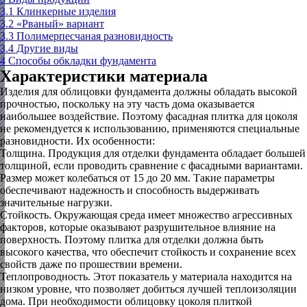
3.1
Клинкерные изделия
3.2
«Рваный» вариант
3.3
Полимерпесчаная разновидность
3.4
Другие виды
4
Способы обкладки фундамента
Характеристики материала
Изделия для облицовки фундамента должны обладать высокой
прочностью, поскольку на эту часть дома оказывается
наибольшее воздействие. Поэтому фасадная плитка для цоколя
не рекомендуется к использованию, применяются специальные
разновидности. Их особенности:
Толщина.
Продукция для отделки фундамента обладает большей
толщиной, если проводить сравнение с фасадными вариантами.
Размер может колебаться от 15 до 20 мм. Такие параметры
обеспечивают надежность и способность выдерживать
значительные нагрузки.
Стойкость.
Окружающая среда имеет множество агрессивных
факторов, которые оказывают разрушительное влияние на
поверхность. Поэтому плитка для отделки должна быть
высокого качества, что обеспечит стойкость и сохранение всех
свойств даже по прошествии времени.
Теплопроводность.
Этот показатель у материала находится на
низком уровне, что позволяет добиться лучшей теплоизоляции
дома. При необходимости облицовку цоколя плиткой