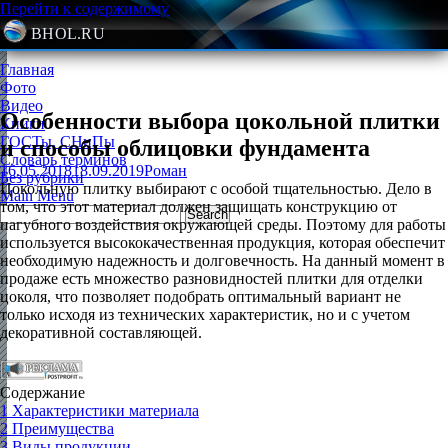
Перейти к содержимому
BHOL.RU
Главная
Фото
Видео
Особенности выбора цокольной плитки
Книги
ГОСТы, СНиПы
и способы облицовки фундамента
Словарь терминов
16.05.2018
18.09.2019
Роман
Без рубрики
Цокольную плитку выбирают с особой тщательностью. Дело в
Main Menu
том, что этот материал должен защищать конструкцию от
пагубного воздействия окружающей среды. Поэтому для работы
используется высококачественная продукция, которая обеспечит
необходимую надежность и долговечность. На данный момент в
продаже есть множество разновидностей плитки для отделки
цоколя, что позволяет подобрать оптимальный вариант не
только исходя из технических характеристик, но и с учетом
декоративной составляющей.
Содержание
1
Характеристики материала
2
Преимущества
3
Виды продукции