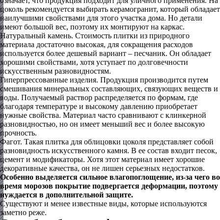
означает, что продукция подходит для уличного применения. На
цоколь рекомендуется выбирать керамогранит, который обладает
наилучшими свойствами для этого участка дома. Но детали
имеют большой вес, поэтому их монтируют на каркас.
Натуральный камень.
Стоимость плитки из природного
материала достаточно высокая, для сокращения расходов
используется более дешевый вариант – песчаник. Он обладает
хорошими свойствами, хотя уступает по долговечности
искусственным разновидностям.
Гиперпрессованные изделия.
Продукция производится путем
смешивания минеральных составляющих, связующих веществ и
воды. Получаемый раствор распределяется по формам, где
благодаря температуре и высокому давлению приобретает
нужные свойства. Материал часто сравнивают с клинкерной
разновидностью, но он имеет меньший вес и более высокую
прочность.
Фагот.
Такая плитка для облицовки цоколя представляет собой
разновидность искусственного камня. В ее состав входит песок,
цемент и модификаторы. Хотя этот материал имеет хорошие
декоративные качества, он не лишен серьезных недостатков.
Особенно выделяется сильное влагопоглощение, из-за чего во
время морозов покрытие подвергается деформации, поэтому
нуждается в дополнительной защите.
Существуют и менее известные виды, которые используются
заметно реже.