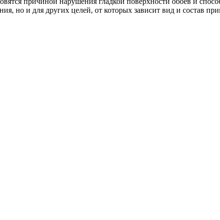
новятся причиной нарушения гладкой поверхности обоев и спос
ия, но и для других целей, от которых зависит вид и состав пр