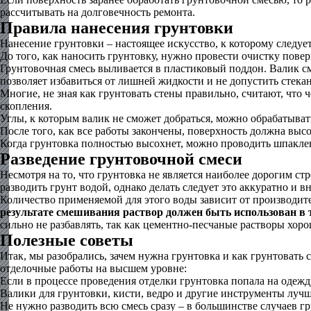
рассчитывать на долговечность ремонта.
Правила нанесения грунтовки
Нанесение грунтовки – настоящее искусство, к которому следует
До того, как наносить грунтовку, нужно провести очистку повер
Грунтовочная смесь выливается в пластиковый поддон. Валик сма
позволяет избавиться от лишней жидкости и не допустить стекан
Многие, не зная как грунтовать стены правильно, считают, что 
скопления.
Углы, к которым валик не сможет добраться, можно обрабатыва
После того, как все работы закончены, поверхность должна высо
Когда грунтовка полностью высохнет, можно проводить шпакле
Разведение грунтовочной смеси
Несмотря на то, что грунтовка не является наиболее дорогим 
разводить грунт водой, однако делать следует это аккуратно и в
Количество применяемой для этого воды зависит от производите
результате смешивания раствор должен быть использован в т
сильно не разбавлять, так как цементно-песчаные растворы хоро
Полезные советы
Итак, мы разобрались, зачем нужна грунтовка и как грунтовать
отделочные работы на высшем уровне:
Если в процессе проведения отделки грунтовка попала на одежд
Валики для грунтовки, кисти, ведро и другие инструменты лучш
Не нужно разводить всю смесь сразу – в большинстве случаев г