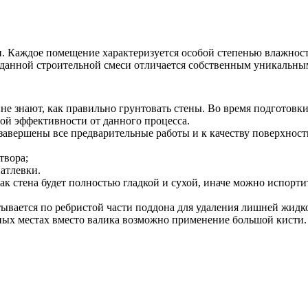
. Каждое помещение характеризуется особой степенью влажност
данной строительной смеси отличается собственным уникальным
е не знают, как правильно грунтовать стены. Во время подготов
ой эффективности от данного процесса.
 завершены все предварительные работы и к качеству поверхности
твора;
атлевки.
ак стена будет полностью гладкой и сухой, иначе можно испорт
ывается по ребристой части поддона для удаления лишней жидкос
пных местах вместо валика возможно применение большой кисти.