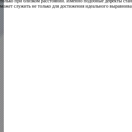
только при близком расстоянии. Именно подобные дефекты ста
может служить не только для достижения идеального выравниван