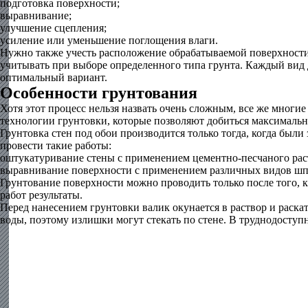
подготовка поверхности;
выравнивание;
улучшение сцепления;
усиление или уменьшение поглощения влаги.
Нужно также учесть расположение обрабатываемой поверхности
учитывать при выборе определенного типа грунта. Каждый вид 
оптимальный вариант.
Особенности грунтования
Хотя этот процесс нельзя назвать очень сложным, все же многи
технологии грунтовки, которые позволяют добиться максимальн
Грунтовка стен под обои производится только тогда, когда были
провести такие работы:
оштукатуривание стены с применением цементно-песчаного рас
выравнивание поверхности с применением различных видов шп
Грунтование поверхности можно проводить только после того, к
работ результаты.
Перед нанесением грунтовки валик окунается в раствор и раскат
воды, поэтому излишки могут стекать по стене. В труднодосту