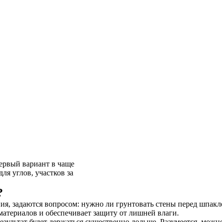
первый вариант в чаще
ля углов, участков за
?
я, задаются вопросом: нужно ли грунтовать стены перед шпаклев
материалов и обеспечивает защиту от лишней влаги.
езультат будет держаться существенно дольше. Разумеется, можно