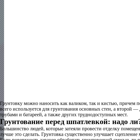
Грунтовку можно наносить как валиком, так и кистью, причем 
всего используется для грунтования основных стен, а второй — д
трубами и батареей, а также других труднодоступных мест.
Грунтование перед шпатлевкой: надо ли
Большинство людей, которые затеяли провести отделку помещени
лучше это сделать. Грунтовка существенно улучшает сцепление 
Если поверхность заранее обработать грунтовочной смесью, то р