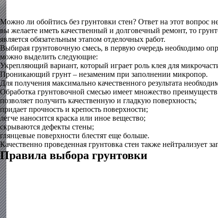
Можно ли обойтись без грунтовки стен? Ответ на этот вопрос н
вы желаете иметь качественный и долговечный ремонт, то грунт
является обязательным этапом отделочных работ.
Выбирая грунтовочную смесь, в первую очередь необходимо опред
можно выделить следующие:
Укрепляющий вариант, который играет роль клея для микрочаст
Проникающий грунт – незаменим при заполнении микропор.
Для получения максимально качественного результата необходим
Обработка грунтовочной смесью имеет множество преимуществ
позволяет получить качественную и гладкую поверхность;
придает прочность и крепость поверхности;
легче наносится краска или иное вещество;
скрываются дефекты стены;
глянцевые поверхности блестят еще больше.
Качественно проведенная грунтовка стен также нейтрализует за
Правила выбора грунтовки