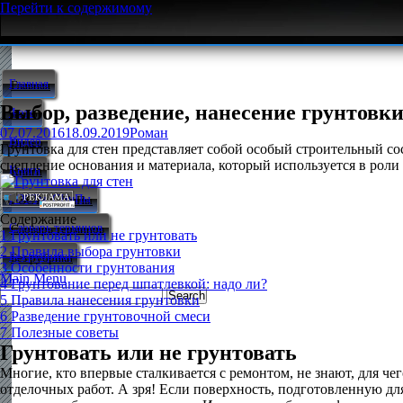
Перейти к содержимому
Главная
Выбор, разведение, нанесение грунтовки
Фото
07.07.2016
18.09.2019
Роман
Видео
Грунтовка для стен представляет собой особый строительный со
сцепление основания и материала, который используется в роли
Книги
ГОСТы, СНиПы
Содержание
Словарь терминов
1
Грунтовать или не грунтовать
2
Правила выбора грунтовки
Без рубрики
3
Особенности грунтования
Main Menu
4
Грунтование перед шпатлевкой: надо ли?
5
Правила нанесения грунтовки
6
Разведение грунтовочной смеси
7
Полезные советы
Грунтовать или не грунтовать
Многие, кто впервые сталкивается с ремонтом, не знают, для ч
отделочных работ. А зря! Если поверхность, подготовленную для