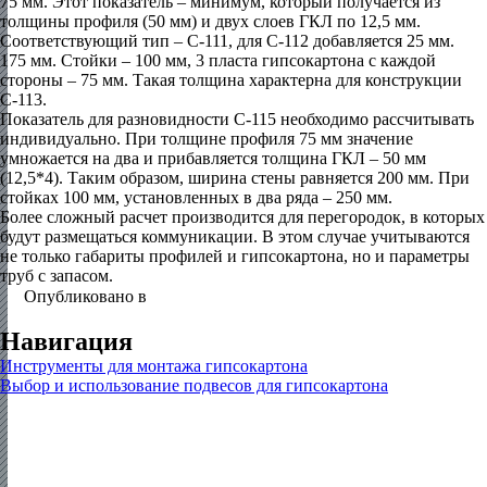
75 мм. Этот показатель – минимум, который получается из
толщины профиля (50 мм) и двух слоев ГКЛ по 12,5 мм.
Соответствующий тип – С-111, для С-112 добавляется 25 мм.
175 мм. Стойки – 100 мм, 3 пласта гипсокартона с каждой
стороны – 75 мм. Такая толщина характерна для конструкции
С-113.
Показатель для разновидности С-115 необходимо рассчитывать
индивидуально. При толщине профиля 75 мм значение
умножается на два и прибавляется толщина ГКЛ – 50 мм
(12,5*4). Таким образом, ширина стены равняется 200 мм. При
стойках 100 мм, установленных в два ряда – 250 мм.
Более сложный расчет производится для перегородок, в которых
будут размещаться коммуникации. В этом случае учитываются
не только габариты профилей и гипсокартона, но и параметры
труб с запасом.
Опубликовано в
Гипсокартон
Навигация
Инструменты для монтажа гипсокартона
Выбор и использование подвесов для гипсокартона