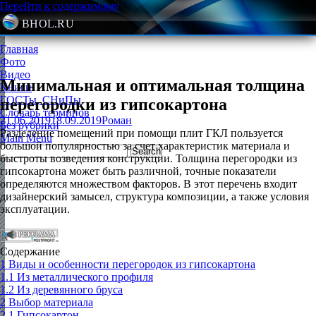
Перейти к содержимому
BHOL.RU
Главная
Фото
Видео
Минимальная и оптимальная толщина
Книги
ГОСТы, СНиПы
перегородки из гипсокартона
Словарь терминов
21.06.2019
18.09.2019
Роман
Без рубрики
Разделение помещений при помощи плит ГКЛ пользуется
Main Menu
большой популярностью за счет характеристик материала и
быстроты возведения конструкции. Толщина перегородки из
гипсокартона может быть различной, точные показатели
определяются множеством факторов. В этот перечень входит
дизайнерский замысел, структура композиции, а также условия
эксплуатации.
Содержание
1
Виды и особенности перегородок из гипсокартона
1.1
Из металлического профиля
1.2
Из деревянного бруса
2
Выбор материала
2.1
Гипсокартон