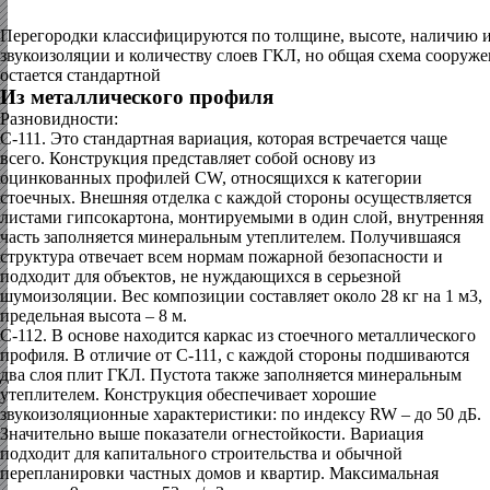
Перегородки классифицируются по толщине, высоте, наличию 
звукоизоляции и количеству слоев ГКЛ, но общая схема сооруж
остается стандартной
Из металлического профиля
Разновидности:
C-111.
Это стандартная вариация, которая встречается чаще
всего. Конструкция представляет собой основу из
оцинкованных профилей CW, относящихся к категории
стоечных. Внешняя отделка с каждой стороны осуществляется
листами гипсокартона, монтируемыми в один слой, внутренняя
часть заполняется минеральным утеплителем. Получившаяся
структура отвечает всем нормам пожарной безопасности и
подходит для объектов, не нуждающихся в серьезной
шумоизоляции. Вес композиции составляет около 28 кг на 1 м3,
предельная высота – 8 м.
С-112.
В основе находится каркас из стоечного металлического
профиля. В отличие от С-111, с каждой стороны подшиваются
два слоя плит ГКЛ. Пустота также заполняется минеральным
утеплителем. Конструкция обеспечивает хорошие
звукоизоляционные характеристики: по индексу RW – до 50 дБ.
Значительно выше показатели огнестойкости. Вариация
подходит для капитального строительства и обычной
перепланировки частных домов и квартир. Максимальная