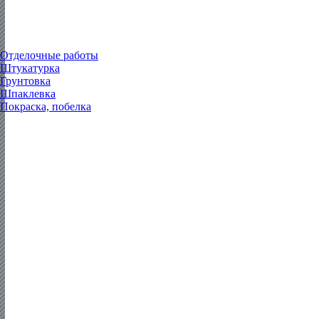
Отделочные работы
Штукатурка
Грунтовка
Шпаклевка
Покраска, побелка