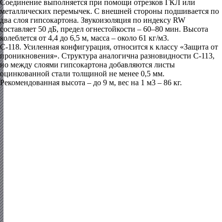
Соединение выполняется при помощи отрезков ГКЛ или
металлических перемычек. С внешней стороны подшивается по
два слоя гипсокартона. Звукоизоляция по индексу RW
составляет 50 дБ, предел огнестойкости – 60–80 мин. Высота
колеблется от 4,4 до 6,5 м, масса – около 61 кг/м3.
С-118.
Усиленная конфигурация, относится к классу «Защита от
проникновения». Структура аналогична разновидности С-113,
но между слоями гипсокартона добавляются листы
оцинкованной стали толщиной не менее 0,5 мм.
Рекомендованная высота – до 9 м, вес на 1 м3 – 86 кг.