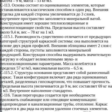
высота – 9 м, масса – 53 кг/м3.
С-113.
Основа состоит из оцинкованных элементов, которые
устанавливаются классическим способом в один ряд. Внешняя
отделка для каждой стороны увеличивается до 3 слоев,
внутреннее пространство заполняется минеральной ватой.
Конструкция имеет хорошие теплоизоляционные и
шумопоглощающие свойства. Предельная высота составляет
около 9,4 м, вес – 78 кг на 1 м3.
С-115.1.
Разновидность существенно отличается от предыдущих
категорий структурой каркасной системы: она выполняется на
основе двух рядов профилей. Внешняя облицовка имеет 2 слоя с
каждой стороны, пустоты заполняются минеральной
продукцией. Конструкция способна выдерживать значительную
нагрузку и обладает великолепными звуко- и
теплоизоляционными параметрами. Масса колеблется в
пределах 57 кг/м3, максимальная высота – 6,5 м.
С-115.2.
Структура основания представляет собой разнесенный
каркас. Такая конфигурация включает два ряда оцинкованных
деталей, разделенных гипсокартоном, что повышает прочность.
Предельная высота увеличивается до 9 м, вес составляет 69 кг на
1 м3. Внутреннее наполнение стандартно.
С-116.
Такая перегородка создается при необходимости
проложить снабжающие или отводящие коммуникации:
водопроводные и канализационные трубы, отопление. Каркас
создается в два ряда на нужном удалении стоечных элементов.