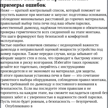
примеры ошибок
Ниже — краткий контрольный список, который поможет не
упустить важное при монтаже и запуске: подготовка основания,
соблюдение минимальных расстояний до горючих материалов,
правильный выбор типа печи под ваш объем парилки,
качественный дымоход, надёжная теплоизоляция и обязательная
проверка герметичности всех соединений на этапе монтажа.
Эти шаги формируют базу безопасной и комфортной
эксплуатации.
Частые ошибки новичков связаны с недооценкой важности
дымохода и неправильной оценкой мощности устройства под
размер парилки. Также нередки случаи, когда забывают об
adequate защите стен и пола, что приводит к быстрому износу
материалов и риску возгорания. Избегайте таких промахов:
делайте все тщательно, сверяйтесь с инструкциями
производителя и не экономьте на материалах для защиты.
В итоге правильная установка печи в бане — это сочетание
грамотного выбора оборудования, соблюдения правил монтажа,
учета требований по дымоходу и постоянного внимания к
безопасности. Если вы последуете этим правилам и не
торопитесь на каждом этапе, вы сможете насладиться сауной без
лишних забот и с уверенностью в надежности своей парилки.
Пусть тепло будет ровным, а безопасность — безупречной.
Опубликовано в