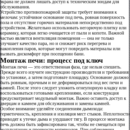
экрана не должен лишать доступ к техническим зондам для
обслуживания.
Устройство противопожарной защиты требует внимания к
мелочам: устойчивое основание под печь, ровная поверхность
пола и отсутствие горючих материалов непосредственно под
устройством. Желательно использовать негорючую плитку или
керамику, которая легко очищается от пыли и копоти. Важной
частью является вентиляция помещения — она не только
улучшает качество пара, но и снижает риск перегрева и
накопления паров, которые могут повредить материалы или
вызвать дискомфорт при посещении бани.
Монтаж печи: процесс под ключ
Монтаж печи — это ответственная фаза, где нельзя спешить.
Прежде всего изучите инструкцию производителя и требования
по установке, а затем подготовьте площадку. Основание должно
быть ровным, прочным и не деформироваться под вес печи и
камней. После этого следует уложить огнеупорную кладку или
воспользоваться готовыми креплениями, если конструкция
предусматривает модульный монтаж. Важно оставить доступ к
дверцам и камнем для обслуживания и замены камней.
Особое внимание уделяйте соединениям дымохода:
герметичность, крепления и изоляция мест стыков. Неплотности
приводят к утечке дыма и ухудшают тягу. В процессе монтажа
печь должна быть зафиксирована так, чтобы не смещаться при
эксплуатации и прочности материалов. При соблюдении