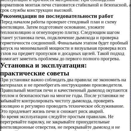
нормативов монтаж печи становится стабильной и безопасной, а
срок службы конструкции высокий.
Рекомендации по последовательности работ
Перед началом работы проверьте стендовый план и схему
вентиляции. Затем подготовьте основание, уложите
теплоизоляцию и огнеупорную плитку. Следующим шагом
станет установка печи, подключение дымохода и проверка
герметичности соединений. Финальным этапом будет пробный
запуск на минимальной мощности и визуальная проверка всех
узлов на предмет пропусков и досадных щелей. Такой подход
помогает заметить проблемы до первого полного прогрева.
Установка и эксплуатация:
практические советы
При установке важно соблюдать два правила: не экономить на
материалах и не пренебрегать инструкциями производителя.
Правильный монтаж печи и качественный дымоход окупаются
теплом и безопасностью на многие годы. После установки не
забывайте контролировать чистоту дымохода, проверять
изоляцию и регулярно проводить техническое обслуживание.
Это продлевает жизнь печи и снижает риск аварий.
Во время эксплуатации следуйте простым правилам. Не
перегревайте парилку, не закрывайте принудительные
вентиляционные отверстия, не перекрывайте дымоход и не