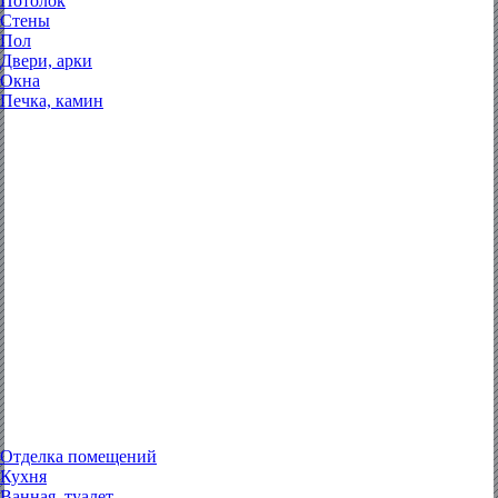
Потолок
Стены
Пол
Двери, арки
Окна
Печка, камин
Отделка помещений
Кухня
Ванная, туалет