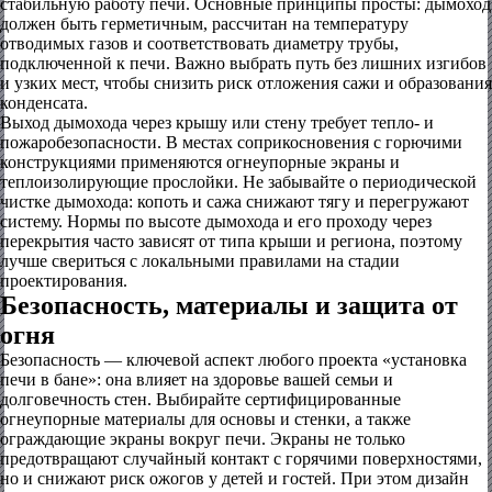
стабильную работу печи. Основные принципы просты: дымоход
должен быть герметичным, рассчитан на температуру
отводимых газов и соответствовать диаметру трубы,
подключенной к печи. Важно выбрать путь без лишних изгибов
и узких мест, чтобы снизить риск отложения сажи и образования
конденсата.
Выход дымохода через крышу или стену требует тепло- и
пожаробезопасности. В местах соприкосновения с горючими
конструкциями применяются огнеупорные экраны и
теплоизолирующие прослойки. Не забывайте о периодической
чистке дымохода: копоть и сажа снижают тягу и перегружают
систему. Нормы по высоте дымохода и его проходу через
перекрытия часто зависят от типа крыши и региона, поэтому
лучше свериться с локальными правилами на стадии
проектирования.
Безопасность, материалы и защита от
огня
Безопасность — ключевой аспект любого проекта «установка
печи в бане»: она влияет на здоровье вашей семьи и
долговечность стен. Выбирайте сертифицированные
огнеупорные материалы для основы и стенки, а также
ограждающие экраны вокруг печи. Экраны не только
предотвращают случайный контакт с горячими поверхностями,
но и снижают риск ожогов у детей и гостей. При этом дизайн