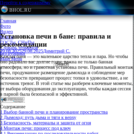
Перейти к содержимому
BHOL.RU
Главная
Фото
Видео
Установка печи в бане: правила и
Книги
ГОСТы, СНиПы
рекомендации
Словарь терминов
29.08.2025
29.08.2025
Димитрий С.
Без рубрики
Каждая баня — это маленькое царство тепла и пара. Но чтобы
Main Menu
оно радовало вас долгие годы, важна не только банная
атмосфера, но и грамотная установка печи. Правильный монтаж
печи, продуманное размещение дымохода и соблюдение мер
безопасности превращают процесс топки в удовольствие, а не
источник тревог. В этой статье мы разберем ключевые моменты,
от выбора оборудования до эксплуатации, чтобы каждая сессия
в парной была безопасной и эффективной.
Содержание
1
Выбор банной печи и планирование пространства
2
Дымоход: путь дыма и тяги к верху
3
Безопасность, материалы и защита от огня
4
Монтаж печи: процесс под ключ
4.1
Рекомендации по последовательности работ