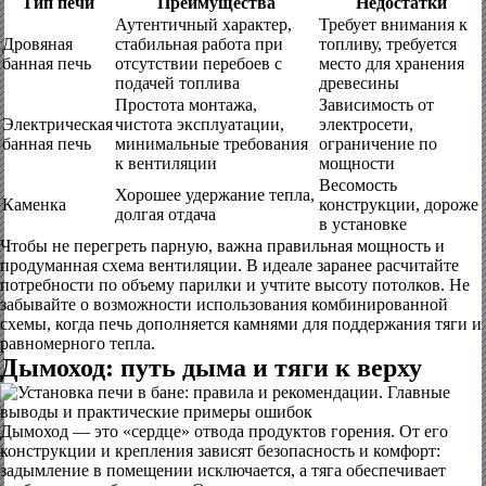
Тип печи
Преимущества
Недостатки
Аутентичный характер,
Требует внимания к
Дровяная
стабильная работа при
топливу, требуется
банная печь
отсутствии перебоев с
место для хранения
подачей топлива
древесины
Простота монтажа,
Зависимость от
Электрическая
чистота эксплуатации,
электросети,
банная печь
минимальные требования
ограничение по
к вентиляции
мощности
Весомость
Хорошее удержание тепла,
Каменка
конструкции, дороже
долгая отдача
в установке
Чтобы не перегреть парную, важна правильная мощность и
продуманная схема вентиляции. В идеале заранее расчитайте
потребности по объему парилки и учтите высоту потолков. Не
забывайте о возможности использования комбинированной
схемы, когда печь дополняется камнями для поддержания тяги и
равномерного тепла.
Дымоход: путь дыма и тяги к верху
Дымоход — это «сердце» отвода продуктов горения. От его
конструкции и крепления зависят безопасность и комфорт:
задымление в помещении исключается, а тяга обеспечивает