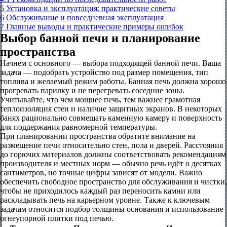
5
Установка и эксплуатация: практические советы
6
Обслуживание и повседневная эксплуатация
7
Главные выводы и практические примеры ошибок
Выбор банной печи и планирование
пространства
Начнем с основного — выбора подходящей банной печи. Ваша
задача — подобрать устройство под размер помещения, тип
топлива и желаемый режим работы. Банная печь должна хорошо
прогревать парилку и не перегревать соседние зоны.
Учитывайте, что чем мощнее печь, тем важнее грамотная
теплоизоляция стен и наличие защитных экранов. В некоторых
банях рационально совмещать каменную камеру и поверхность
для поддержания равномерной температуры.
При планировании пространства обратите внимание на
размещение печи относительно стен, пола и дверей. Расстояния
до горючих материалов должны соответствовать рекомендациям
производителя и местных норм — обычно речь идёт о десятках
сантиметров, но точные цифры зависят от модели. Важно
обеспечить свободное пространство для обслуживания и чистки,
чтобы не приходилось каждый раз переносить камни или
раскладывать печь на карьерном уровне. Также к ключевым
задачам относится подбор толщины основания и использование
огнеупорной плитки под печью.