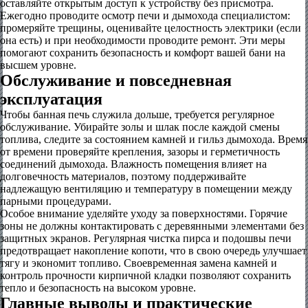
оставляйте открытым доступ к устройству без присмотра.
Ежегодно проводите осмотр печи и дымохода специалистом:
промеряйте трещины, оценивайте целостность электрики (если
она есть) и при необходимости проводите ремонт. Эти меры
помогают сохранить безопасность и комфорт вашей бани на
высшем уровне.
Обслуживание и повседневная
эксплуатация
Чтобы банная печь служила дольше, требуется регулярное
обслуживание. Убирайте золы и шлак после каждой смены
топлива, следите за состоянием камней и гильз дымохода. Время
от времени проверяйте крепления, зазоры и герметичность
соединений дымохода. Влажность помещения влияет на
долговечность материалов, поэтому поддерживайте
надлежащую вентиляцию и температуру в помещении между
парными процедурами.
Особое внимание уделяйте уходу за поверхностями. Горячие
зоны не должны контактировать с деревянными элементами без
защитных экранов. Регулярная чистка пирса и подошвы печи
предотвращает накопление копоти, что в свою очередь улучшает
тягу и экономит топливо. Своевременная замена камней и
контроль прочности кирпичной кладки позволяют сохранить
тепло и безопасность на высоком уровне.
Главные выводы и практические