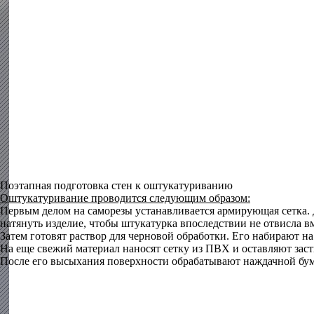
Поэтапная подготовка стен к оштукатуриванию
Оштукатуривание проводится следующим образом:
Первым делом на саморезы устанавливается армирующая сетка.
натянуть изделие, чтобы штукатурка впоследствии не отвисла вм
Затем готовят раствор для черновой обработки. Его набирают н
На еще свежий материал наносят сетку из ПВХ и оставляют заст
После его высыхания поверхности обрабатывают наждачной бум