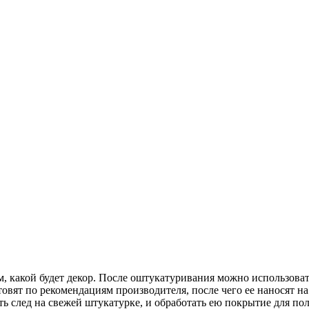
ем, какой будет декор. После оштукатуривания можно использова
овят по рекомендациям производителя, после чего ее наносят на
ить след на свежей штукатурке, и обработать ею покрытие для по