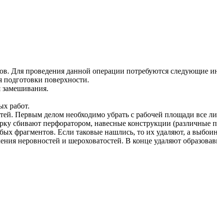
нов. Для проведения данной операции потребуются следующие и
ля подготовки поверхности.
я замешивания.
ых работ.
тей. Первым делом необходимо убрать с рабочей площади все лиш
урку сбивают перфоратором, навесные конструкции (различные 
абых фрагментов. Если таковые нашлись, то их удаляют, а выбо
ния неровностей и шероховатостей. В конце удаляют образовавш