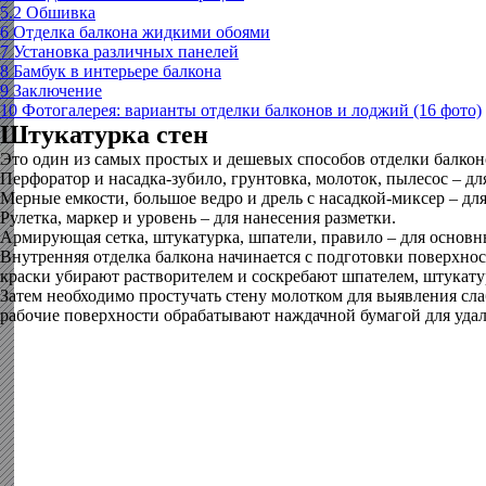
5.2
Обшивка
6
Отделка балкона жидкими обоями
7
Установка различных панелей
8
Бамбук в интерьере балкона
9
Заключение
10
Фотогалерея: варианты отделки балконов и лоджий (16 фото)
Штукатурка стен
Это один из самых простых и дешевых способов отделки балко
Перфоратор и насадка-зубило, грунтовка, молоток, пылесос – д
Мерные емкости, большое ведро и дрель с насадкой-миксер – дл
Рулетка, маркер и уровень – для нанесения разметки.
Армирующая сетка, штукатурка, шпатели, правило – для основн
Внутренняя отделка балкона начинается с подготовки поверхнос
краски убирают растворителем и соскребают шпателем, штукат
Затем необходимо простучать стену молотком для выявления сл
рабочие поверхности обрабатывают наждачной бумагой для удале