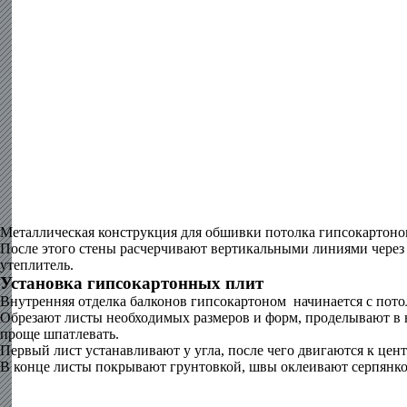
Металлическая конструкция для обшивки потолка гипсокартон
После этого стены расчерчивают вертикальными линиями через 
утеплитель.
Установка гипсокартонных плит
Внутренняя отделка балконов гипсокартоном начинается с потол
Обрезают листы необходимых размеров и форм, проделывают в н
проще шпатлевать.
Первый лист устанавливают у угла, после чего двигаются к цен
В конце листы покрывают грунтовкой, швы оклеивают серпянк