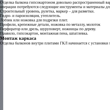
Отделка балкона гипсокартоном довольно распространенный вар
операции потребуются следующие инструменты и материалы для
Строительный уровень, рулетка, маркер – для разметки.
Гидро- и пароизоляция, утеплитель.
Лобзик или ножовка для подрезки плит.
Профили, крепежные детали, ножовка по металлу, молоток
Перфоратор или дрель, шуруповерт, ножницы по дереву.
Правило, гипсокартон, монтажная пена, шпатлевка.
Монтаж каркаса
Отделка балконов внутри плитами ГКЛ начинается с установки м