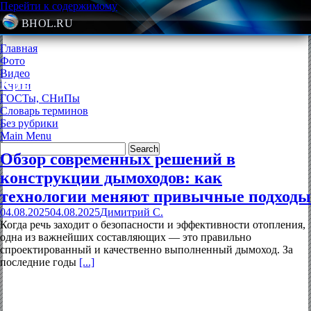
Перейти к содержимому
BHOL.RU
Главная
Фото
Видео
Крыша, дымоход
Книги
ГОСТы, СНиПы
Словарь терминов
Без рубрики
Main Menu
Обзор современных решений в
конструкции дымоходов: как
технологии меняют привычные подходы
04.08.2025
04.08.2025
Димитрий С.
Когда речь заходит о безопасности и эффективности отопления,
одна из важнейших составляющих — это правильно
спроектированный и качественно выполненный дымоход. За
последние годы
[...]