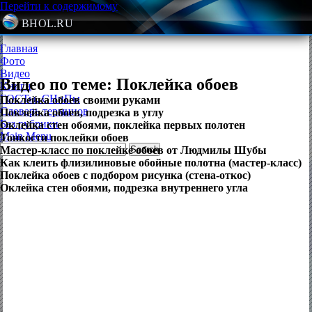
Перейти к содержимому
BHOL.RU
Главная
Фото
Видео
Видео по теме: Поклейка обоев
Книги
ГОСТы, СНиПы
Поклейка обоев своими руками
Словарь терминов
Поклейка обоев, подрезка в углу
Без рубрики
Оклейка стен обоями, поклейка первых полотен
Main Menu
Тонкости поклейки обоев
Мастер-класс по поклейке обоев от Людмилы Шубы
Как клеить флизилиновые обойные полотна (мастер-класс)
Поклейка обоев с подбором рисунка (стена-откос)
Оклейка стен обоями, подрезка внутреннего угла