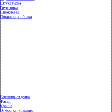
Штукатурка
Грунтовка
Шпаклевка
Покраска, побелка
Внешняя отделка
Фасад
Крыша
Отмостка, крыльцо