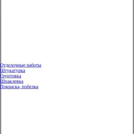
Отделочные работы
Штукатурка
Грунтовка
Шпаклевка
Покраска, побелка