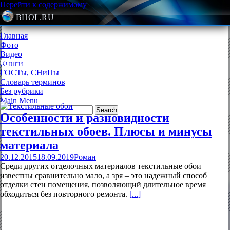
Перейти к содержимому
BHOL.RU
Главная
Фото
Видео
Отделочные материалы
Книги
ГОСТы, СНиПы
Словарь терминов
Без рубрики
Main Menu
Особенности и разновидности
текстильных обоев. Плюсы и минусы
материала
20.12.2015
18.09.2019
Роман
Среди других отделочных материалов текстильные обои
известны сравнительно мало, а зря – это надежный способ
отделки стен помещения, позволяющий длительное время
обходиться без повторного ремонта.
[...]