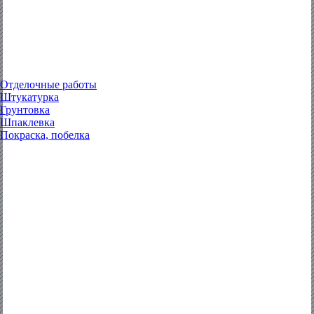
Отделочные работы
Штукатурка
Грунтовка
Шпаклевка
Покраска, побелка